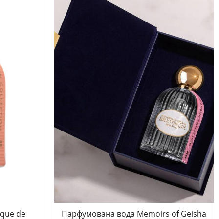
eque de
Парфумована вода Memoirs of Geisha