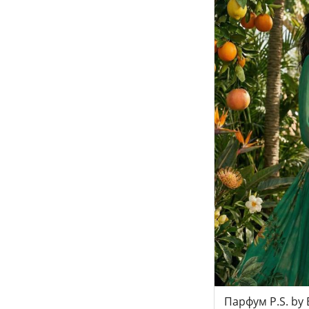
Парфум P.S. by 