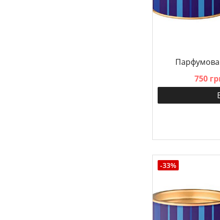
Парфумова
750 гр
-33%