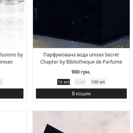
lusions by
Парфумована вода unisex Secret
unisex
Chapter by Bibliotheque de Parfume
900 грн.
л
16 мл
3 мл
100 мл
В кошик