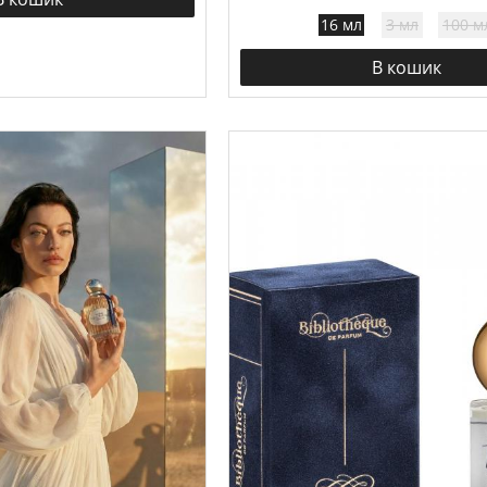
16 мл
3 мл
100 м
В кошик