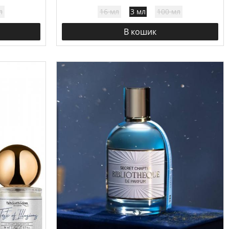
л
16 мл
3 мл
100 мл
В кошик