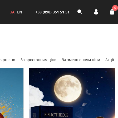
0
UA
EN
+38 (098) 351 51 51
лярністю
За зростанням ціни
За зменшенням ціни
Акції