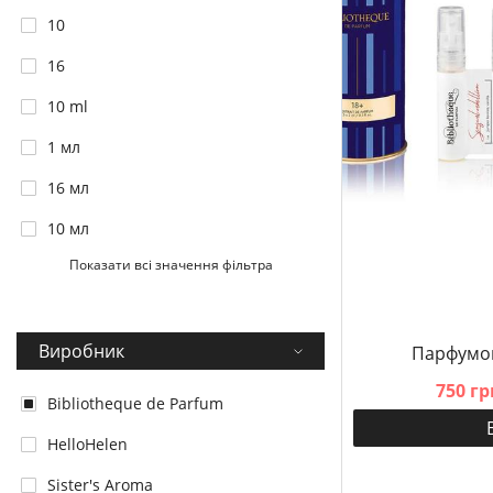
10
16
10 ml
1 мл
16 мл
10 мл
Показати всі значення фільтра
50 мл
2 мл
Виробник
3 мл
Парфумов
750 гр
10 мл
Bibliotheque de Parfum
100 мл
HelloHelen
Sister's Aroma