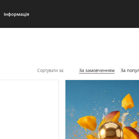
Інформація
Сортувати за:
За замовченням
За попу