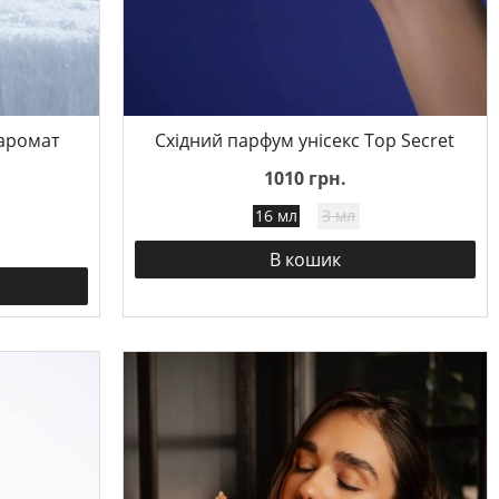
 аромат
Східний парфум унісекс Top Secret
1010 грн.
16 мл
3 мл
В кошик