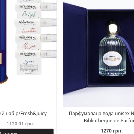
 набір/Fresh&Juicy
Парфумована вода unisex N
Bibliotheque de Parf
.
1120.01 грн.
1270 грн.
В кошик