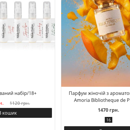
аний набір/18+
Парфум жіночій з аромат
Amoria Bibliotheque de 
н.
1120 грн.
1470 грн.
В кошик
16