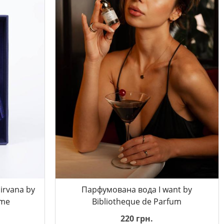
irvana by
Парфумована вода I want by
ume
Bibliotheque de Parfum
220 грн.