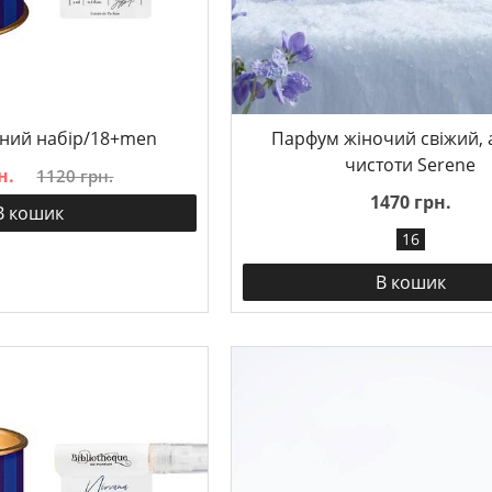
ний набір/18+men
Парфум жіночий свіжий,
чистоти Serene
н.
1120 грн.
1470 грн.
В кошик
16
В кошик