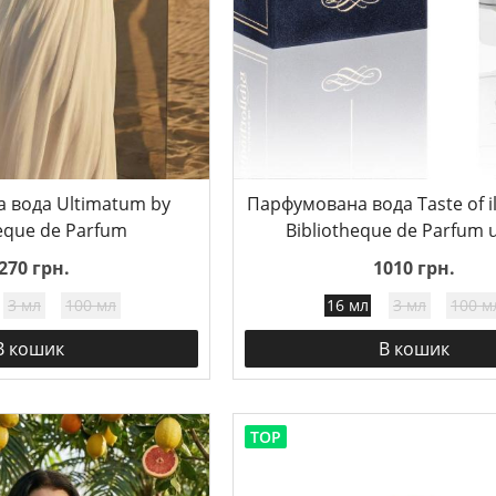
 вода Ultimatum by
Парфумована вода Taste of il
heque de Parfum
Bibliotheque de Parfum 
270 грн.
1010 грн.
3 мл
100 мл
16 мл
3 мл
100 м
В кошик
В кошик
TOP