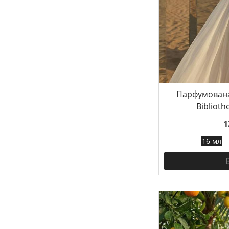
Парфумована
Bibliot
1
16 мл