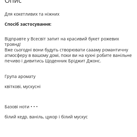
Опис
Для кокетливих та ніжних
Спосіб застосування:
Відправте у Всесвіт запит на красивий букет рожевих
троянд!
Вже сьогодні вони будуть створювати саааму романтичну
атмосферу в вашому домі, поки ви на кухні робите ванільне
печиво і дивитись Щоденник Бріджит Джонс.
Група аромату
квіткові, мускусні
Базові ноти • • •
білий кедр, ваніль, цукор і білий мускус