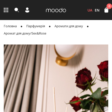
0
UA
EN
Головна
Парфумерія
Аромати для дому
Аромат для дому/Sex&Rose