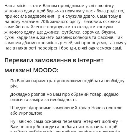
Наша місія - стати Вашим провідником у світ шопінгу
жіночого одягу, щоб будь-яка покупка у нас - була радістю,
приносила задоволення і річ служила довго. Саме тому в
нашому магазині 70% жіночого одягу - базовий, оскільки
саме його найлегше поєднувати та складати капсули
жіночого одягу, це: джинси, футболки, сорочки, блузки,
сукні, кардигани, жакети базових кольорів та фасонів. Так
само ми дбаємо про якість речей, які пропонуємо, та тому у
нас в наявності перевірені бренди, в які одягаємося самі.
Переваги замовлення в інтернет
магазині MOODO:
По Ваших параметрах допоможемо підібрати необхідну
річ.
Докладно розповімо Вам про обраний товар, додамо
описи та заміри за необхідності.
Швидко відправимо замовлений товар Новою поштою
або Укрпоштою.
Ну і звісно, сама основна перевага інтернет шопінгу –
Вам не потрібно ходити по багатьох магазинах, щоб
знайти необхідну річ, ви робите шопінг не виходячі з