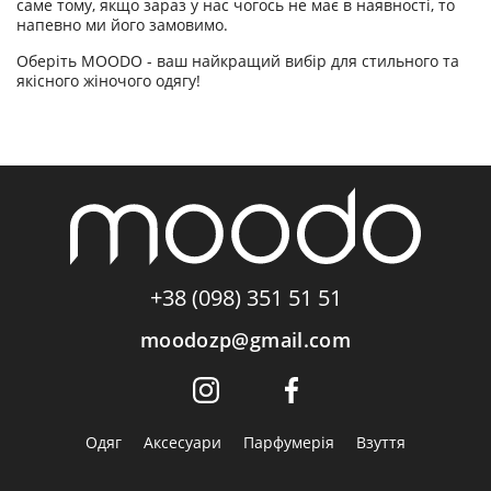
саме тому, якщо зараз у нас чогось не має в наявності, то
напевно ми його замовимо.
Оберіть MOODO - ваш найкращий вибір для стильного та
якісного жіночого одягу!
+38 (098) 351 51 51
moodozp@gmail.com
Одяг
Аксесуари
Парфумерія
Взуття