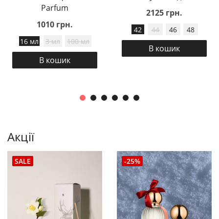
Parfum
2125 грн.
1010 грн.
42
44
46
48
16 мл
3 мл
100 мл
В кошик
В кошик
Акції
SALE
-25%