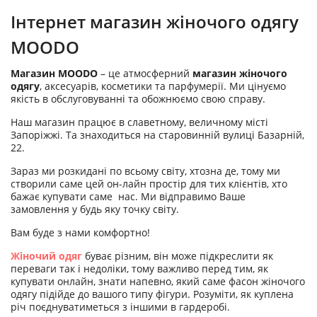
Інтернет магазин жіночого одягу
MOODO
Магазин MOODO
– це атмосферний
магазин жіночого
одягу
, аксесуарів, косметики та парфумерії. Ми цінуємо
якість в обслуговуванні та обожнюємо свою справу.
Наш магазин працює в славетному, величному місті
Запоріжжі. Та знаходиться на старовинній вулиці Базарній,
22.
Зараз ми розкидані по всьому світу, хтозна де, тому ми
створили саме цей он-лайн простір для тих клієнтів, хто
бажає купувати саме нас. Ми відправимо Ваше
замовлення у будь яку точку світу.
Вам буде з нами комфортно!
Жіночий одяг
буває різним, він може підкреслити як
переваги так і недоліки, тому важливо перед тим, як
купувати онлайн, знати напевно, який саме фасон жіночого
одягу підійде до вашого типу фігури. Розуміти, як куплена
річ поєднуватиметься з іншими в гардеробі.