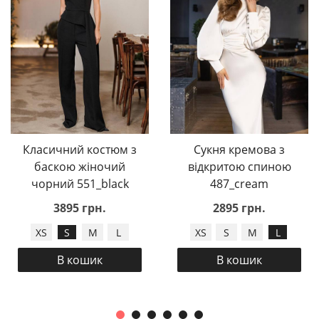
Класичний костюм з
Сукня кремова з
баскою жіночий
відкритою спиною
чорний 551_black
487_cream
3895 грн.
2895 грн.
XS
S
M
L
XS
S
M
L
В кошик
В кошик