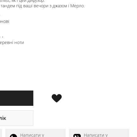
shlist, як і цей дифузор.
тандем під ваші вечори з джазом і Мерло.
юнові
 •
деревні ноти
лік
Написати у
Написати у