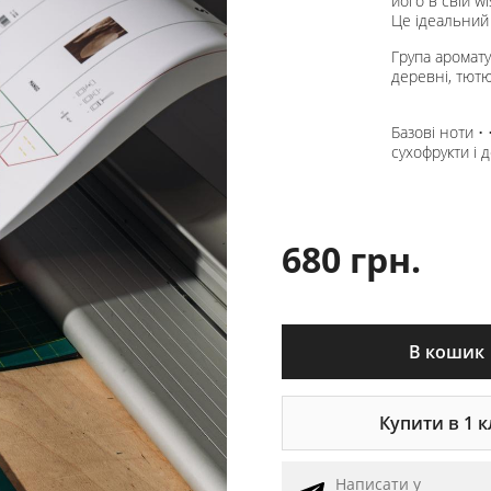
його в свій wi
Це ідеальний 
Група аромату
деревні, тют
Базові ноти • •
сухофрукти і 
680 грн.
В кошик
Купити в 1 к
Написати у