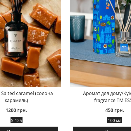
Salted caramel (солона
Аромат для дому/Ky
карамель)
fragrance TM ES
1200 грн.
450 грн.
S-125
100 мл