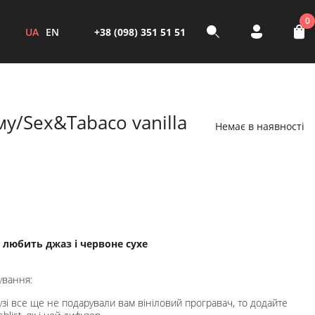
0
UA
EN
+38 (098) 351 51 51
у/Sex&Tabaco vanilla
Немає в наявності
о любить джаз і червоне сухе
ування:
зі все ще не подарували вам вініловий програвач, то додайте