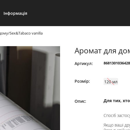
Інформація
дому/Sex&Tabaco vanilla
Аромат для дом
8681301036428
Артикул:
Розмір:
120 мл
Для тих, хт
Опис:
Спосіб застос
Якщо ваші дру