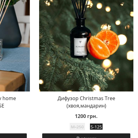
iv home
Дифузор Christmas Tree
SE
(хвоя,мандарин)
1200 грн.
M-250
S-125