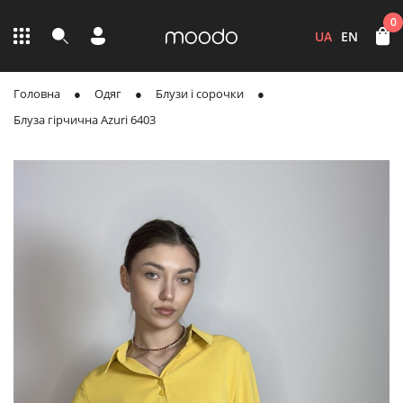
0
UA
EN
Головна
Одяг
Блузи і сорочки
Блуза гірчична Azuri 6403