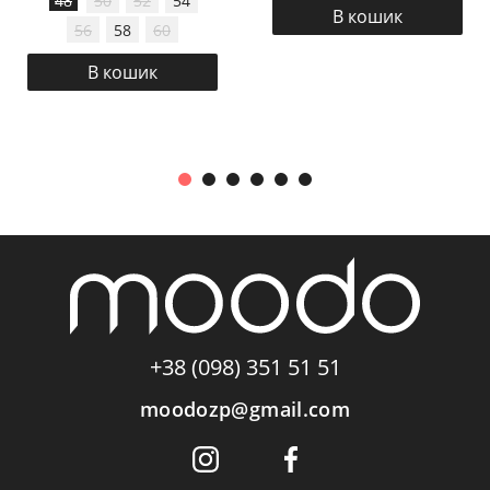
48
50
52
54
В кошик
56
58
60
В кошик
+38 (098) 351 51 51
moodozp@gmail.com