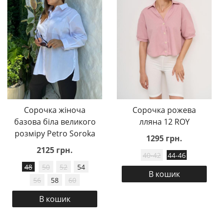
Сорочка жіноча
Сорочка рожева
базова біла великого
лляна 12 ROY
розміру Petro Soroka
1295 грн.
2125 грн.
40-42
44-46
48
50
52
54
В кошик
56
58
60
В кошик