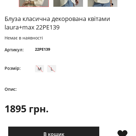
Блуза класична декорована квітами
laura+max 22PE139
Немає в наявності
22PE139
Артикул:
Розмір:
M
L
Опис:
1895 грн.
В кошик