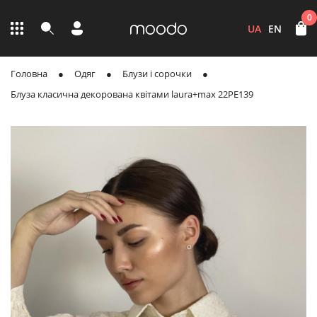
0
UA
EN
Головна
Одяг
Блузи і сорочки
Блуза класична декорована квітами laura+max 22PE139