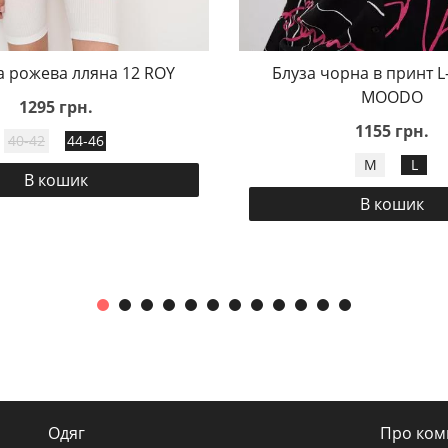
 рожева лляна 12 ROY
Блуза чорна в принт L
MOODO
1295 грн.
1155 грн.
40-42
44-46
M
L
В кошик
В кошик
Одяг
Про ком