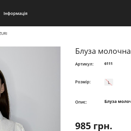
Інформація
ZURI
Блуза молочна
6111
Артикул:
Розмір:
L
Блуза молоч
Опис:
985 грн.