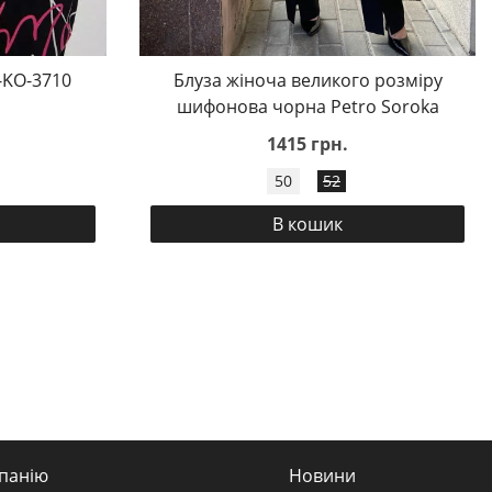
-KO-3710
Блуза жіноча великого розміру
шифонова чорна Petro Soroka
1415 грн.
50
52
В кошик
панію
Новини