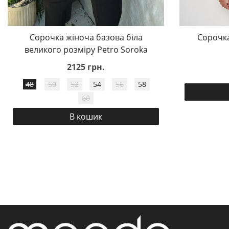
Сорочка жіноча базова біла
Сорочка
великого розміру Petro Soroka
2125 грн.
48
50
52
54
56
58
60
В кошик