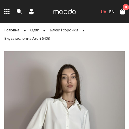
0
UA
EN
Головна
Одяг
Блузи і сорочки
Блуза молочна Azuri 6403