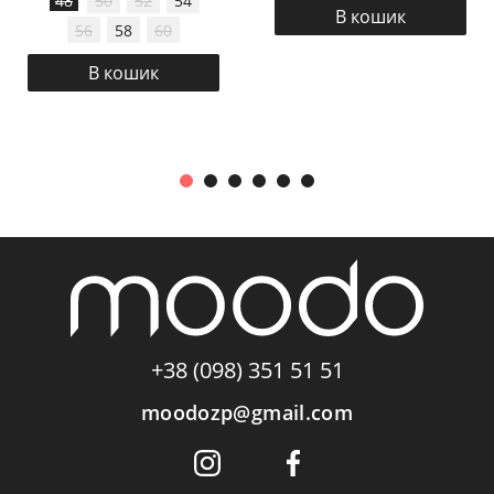
48
50
52
54
В кошик
56
58
60
В кошик
+38 (098) 351 51 51
moodozp@gmail.com