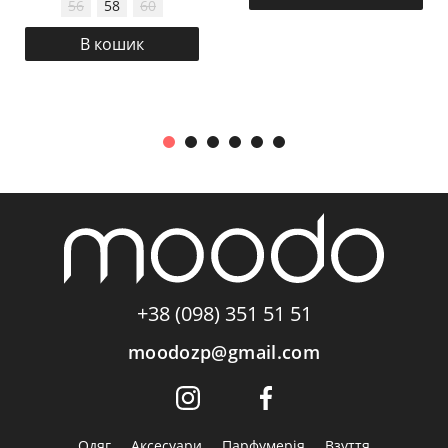
56
58
60
В кошик
+38 (098) 351 51 51
moodozp@gmail.com
Одяг
Аксесуари
Парфумерія
Взуття