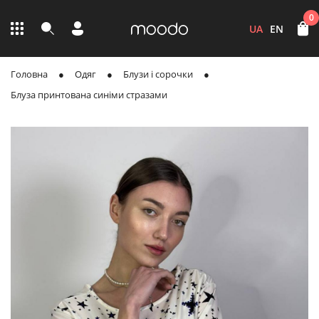
0
UA
EN
Головна
Одяг
Блузи і сорочки
Блуза принтована синіми стразами