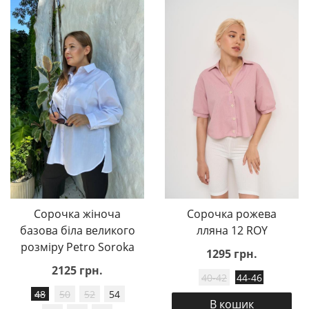
Сорочка жіноча
Сорочка рожева
базова біла великого
лляна 12 ROY
розміру Petro Soroka
1295 грн.
2125 грн.
40-42
44-46
48
50
52
54
В кошик