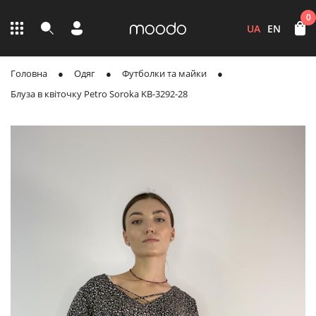
0
UA
EN
Головна
Одяг
Футболки та майки
Блуза в квіточку Petro Soroka KB-3292-28