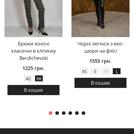
Брюки жіночі
Чорні легінси з еко-
класичні в клітинку
шкіри на флісі
Berdichevski
1555 грн.
1225 грн.
XS
S
M
L
42
50
В кошик
В кошик