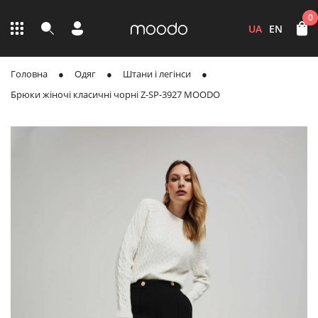
0
UA
EN
Головна
Одяг
Штани і легінси
Брюки жіночі класичні чорні Z-SP-3927 MOODO