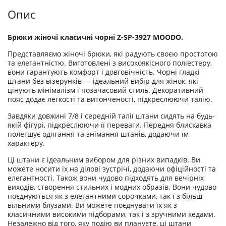
Опис
Брюки жіночі класичні чорні Z-SP-3927 MOODO.
Представляємо жіночі брюки, які радують своєю простотою
та елегантністю. Виготовлені з високоякісного поліестеру,
вони гарантують комфорт і довговічність. Чорні гладкі
штани без візерунків — ідеальний вибір для жінок, які
цінують мінімалізм і позачасовий стиль. Декоративний
пояс додає легкості та витонченості, підкреслюючи талію.
Завдяки довжині 7/8 і середній талії штани сидять на будь-
якій фігурі, підкреслюючи її переваги. Передня блискавка
полегшує одягання та знімання штанів, додаючи їм
характеру.
Ці штани є ідеальним вибором для різних випадків. Ви
можете носити їх на ділові зустрічі, додаючи офіційності та
елегантності. Також вони чудово підходять для вечірніх
виходів, створення стильних і модних образів. Вони чудово
поєднуються як з елегантними сорочками, так і з більш
вільними блузами. Ви можете поєднувати їх як з
класичними високими підборами, так і з зручними кедами.
Незалежно від того, яку подію ви плануєте, ці штани