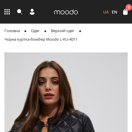
0
UA
EN
Головна
Одяг
Верхній одяг
Чорна куртка-бомбер Moodo L-KU-4011