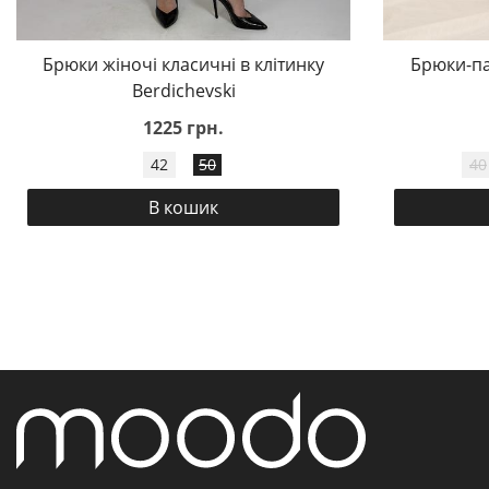
Брюки жіночі класичні в клітинку
Брюки-па
Berdichevski
1225 грн.
42
50
40
В кошик