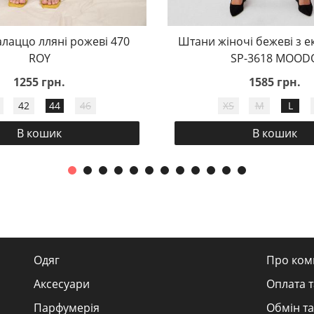
лаццо лляні рожеві 470
Штани жіночі бежеві з е
ROY
SP-3618 MOOD
1255 грн.
1585 грн.
42
44
46
XS
M
L
В кошик
В кошик
Одяг
Про ком
Аксесуари
Оплата т
Парфумерія
Обмін та