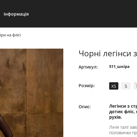
Інформація
іри на флісі
Чорні легінси з
511_шкіра
Артикул:
Розмір:
XS
S
Легінси з с
Опис:
дотик фліс,
рухів.
Лінія талії 
половинки при