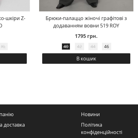
ко-шкіри Z-
Брюки-палаццо жіночі графітові з
O
додаванням вовни 519 ROY
1795 грн.
XL
40
42
44
46
В кошик
панію
Новини
а доставка
Політика
конфіденційності