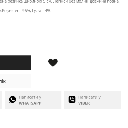
ена резинка шириною 5 см. Легінси без молнії, довжина повна.
Polyester - 96%, Lycra - 4%.
лік
Написати у
Написати у
WHATSAPP
VIBER