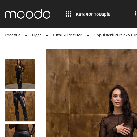
Каталог товарів
Головна
Одяг
Штани і легінси
Чорні легінси з еко-шк