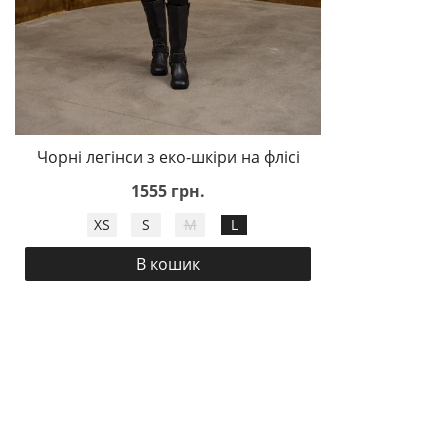
Чорні легінси з еко-шкіри на флісі
1555 грн.
XS
S
M
L
В кошик