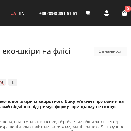
0
UA
EN
+38 (098) 351 51 51
 еко-шкіри на флісі
Є в наявності
M
L
трейчової шкіри із зворотного боку м'який і приємний на
 який відмінно підтримує форму, при цьому не сковує
завищена, пояс суцільнокроєний, оброблений обшивкою. Передні
крашені двома талієвіми виточками, задні - одною. Для зручності