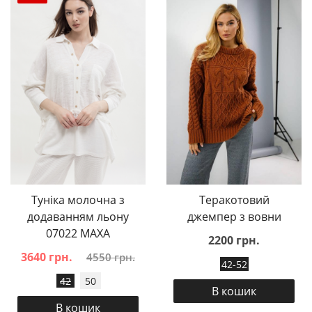
Туніка молочна з
Теракотовий
додаванням льону
джемпер з вовни
07022 MAXA
2200 грн.
3640 грн.
4550 грн.
42-52
42
50
В кошик
В кошик