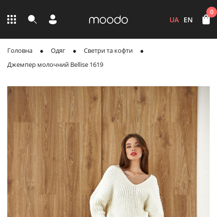
0
UA
EN
Головна
Одяг
Светри та кофти
Джемпер молочний Bellise 1619