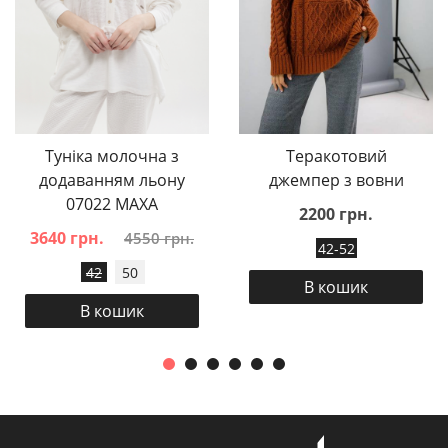
Туніка молочна з
Теракотовий
додаванням льону
джемпер з вовни
07022 MAXA
2200 грн.
3640 грн.
4550 грн.
42-52
42
50
В кошик
В кошик