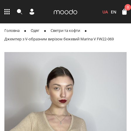
0
UA
EN
Головна
Одяг
Светри та кофти
Джемпер з V-образним вирізом бежевий Marina V FW22-069