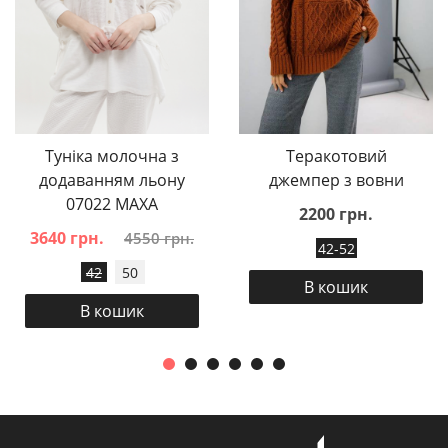
Туніка молочна з
Теракотовий
додаванням льону
джемпер з вовни
07022 MAXA
2200 грн.
3640 грн.
4550 грн.
42-52
42
50
В кошик
В кошик