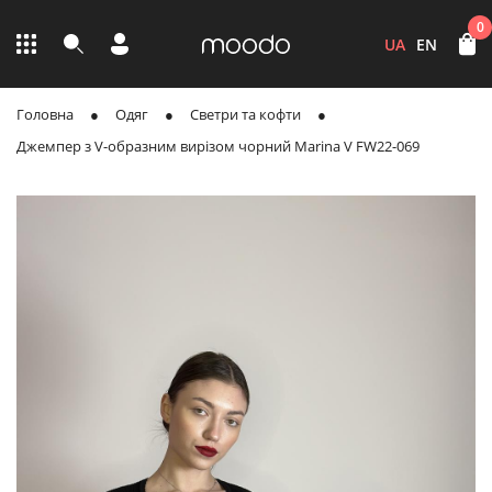
0
UA
EN
Головна
Одяг
Светри та кофти
Джемпер з V-образним вирізом чорний Marina V FW22-069