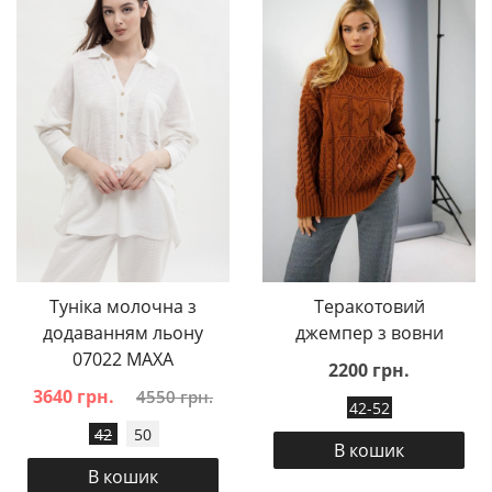
Туніка молочна з
Теракотовий
додаванням льону
джемпер з вовни
07022 MAXA
2200 грн.
3640 грн.
4550 грн.
42-52
42
50
В кошик
В кошик