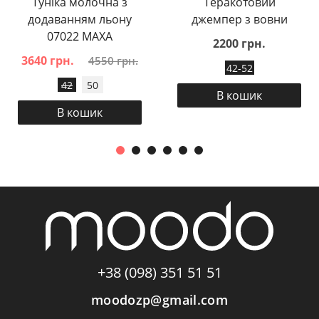
Туніка молочна з
Теракотовий
додаванням льону
джемпер з вовни
07022 MAXA
2200 грн.
3640 грн.
4550 грн.
42-52
42
50
В кошик
В кошик
+38 (098) 351 51 51
moodozp@gmail.com