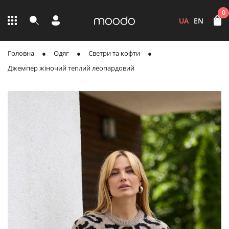
0
UA
EN
Головна
Одяг
Светри та кофти
Джемпер жіночий теплий леопардовий