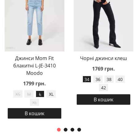
Джинси Mom Fit
Чорні джинси клеш
блакитні L-JE-3410
1769 грн.
Moodo
34
36
38
40
1799 грн.
42
XS
M
L
XL
В кошик
XL
В кошик