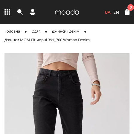
0
UA
EN
Головна
Одяг
Джинси і денім
Джинси MOM Fit чорні 391_700 Woman Denim