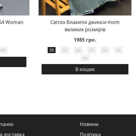
464 Woman
Світло-блакитні джинси mom
великих розмірів
1985 грн.
40
30
31
32
33
34
36
38
В кошик
панію
Новини
а доставка
Політика