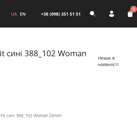
0
UA
EN
+38 (098) 351 51 51
t сині 388_102 Woman
Немає в
наявності
it сині 388_102 Woman Denim