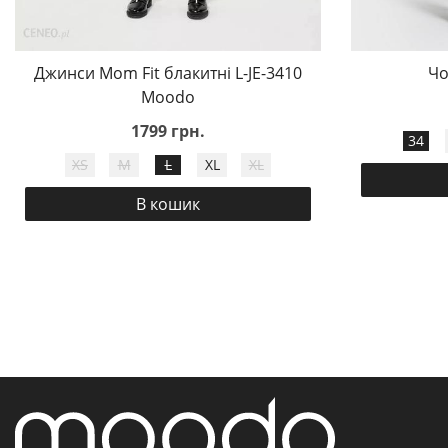
Джинси Mom Fit блакитні L-JE-3410
Чо
Moodo
1799 грн.
34
XS
M
L
XL
XL
В кошик