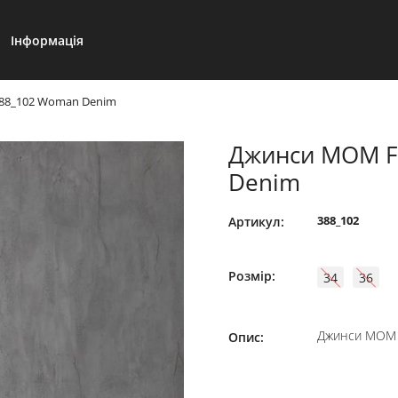
Інформація
388_102 Woman Denim
Джинси MOM Fi
Denim
388_102
Артикул:
Розмір:
34
36
Джинси MOM F
Опис: