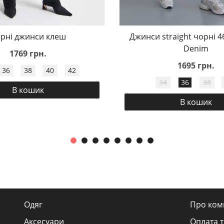
рні джинси клеш
Джинси straight чорні 
Denim
1769 грн.
1695 грн.
36
38
40
42
34
36
38
В кошик
В кошик
Одяг
Про ком
Аксесуари
Оплата т