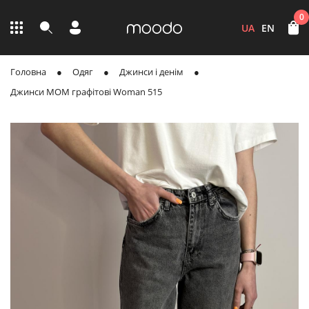
0
UA
EN
Головна
Одяг
Джинси і денім
Джинси MOM графітові Woman 515