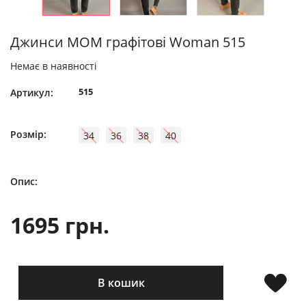
Джинси MOM графітові Woman 515
Немає в наявності
515
Артикул:
Розмір:
34
36
38
40
Опис:
1695 грн.
В кошик