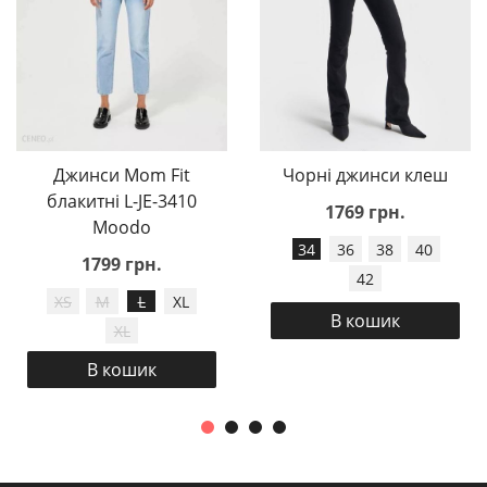
Джинси Mom Fit
Чорні джинси клеш
блакитні L-JE-3410
1769 грн.
Moodo
34
36
38
40
1799 грн.
42
XS
M
L
XL
В кошик
XL
В кошик