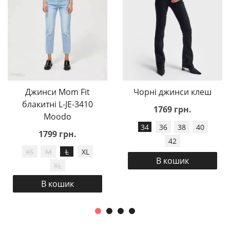
Джинси Mom Fit
Чорні джинси клеш
блакитні L-JE-3410
1769 грн.
Moodo
34
36
38
40
1799 грн.
42
XS
M
L
XL
В кошик
XL
В кошик