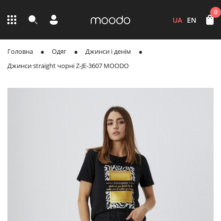
0
UA
EN
Головна
Одяг
Джинси і денім
Джинси straight чорні Z-JE-3607 MOODO