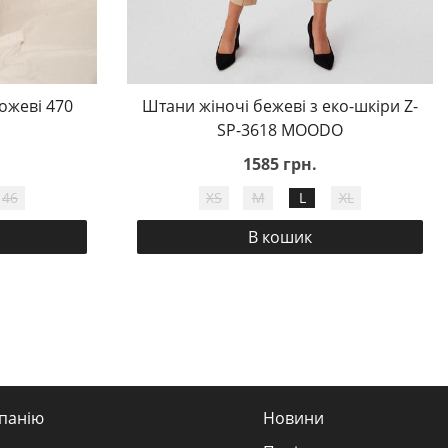
ожеві 470
Штани жіночі бежеві з еко-шкіри Z-
SP-3618 MOODO
1585 грн.
46
XS
M
L
XL
В кошик
панію
Новини