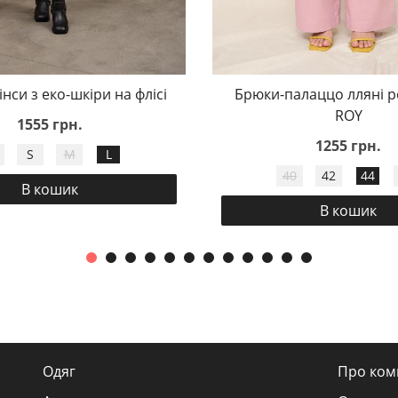
інси з еко-шкіри на флісі
Брюки-палаццо лляні р
ROY
1555 грн.
1255 грн.
S
M
L
40
42
44
В кошик
В кошик
Одяг
Про ком