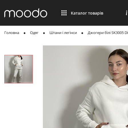
Каталог товарів
Головна
Одяг
Штани і легінси
Джогери білі SK3005 D