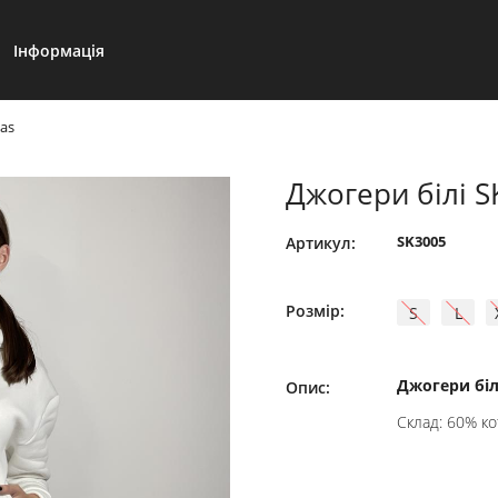
Інформація
ias
Джогери білі S
SK3005
Артикул:
Розмір:
S
L
Джогери білі
Опис:
Склад: 60% ко