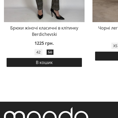
Брюки жіночі класичні в клітинку
Чорні лег
Berdichevski
1225 грн.
XS
42
50
В кошик