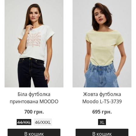
Біла футболка
Жовта футболка
принтована MOODO
Moodo L-TS-3739
700 грн.
695 грн.
44/XXL
46/XXXL
XL
В кошик
В кошик