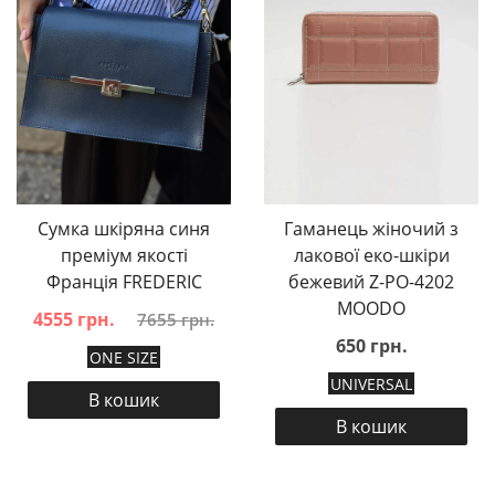
Сумка шкіряна синя
Гаманець жіночий з
преміум якості
лакової еко-шкіри
Франція FREDERIC
бежевий Z-PO-4202
MOODO
4555 грн.
7655 грн.
650 грн.
ONE SIZE
UNIVERSAL
В кошик
В кошик