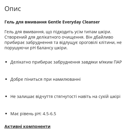
Опис
Гель для вмивання Gentle Everyday Cleanser
Гель для вмивання, що підходить усім типам шкіри.
Створений для делікатного очищення. Він дбайливо
прибирає забруднення та відлущує ороговілі клітини, не
порушуючи рН балансу шкіри.
Делікатно прибирає забруднення завдяки м’яким ПАР
Добре піниться при намилюванні
Не залишає відчуття стягнутості навіть на сухій шкірі
Має рівень рН: 4.5-6.5
Активні компоненти