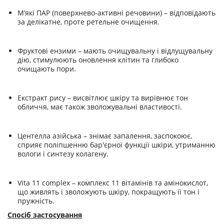
М’які ПАР (поверхнево-активні речовини) – відповідають
за делікатне, проте ретельне очищення.
Фруктові ензими – мають очищувальну і відлущувальну
дію, стимулюють оновлення клітин та глибоко
очищають пори.
Екстракт рису – висвітлює шкіру та вирівнює тон
обличчя, має також зволожувальні властивості.
Центелла азійська – знімає запалення, заспокоює,
сприяє поліпшенню бар'єрної функції шкіри, утриманню
вологи і синтезу колагену.
Vita 11 complex – комплекс 11 вітамінів та амінокислот,
що живлять і зволожують шкіру, покращують її тон і
пружність.
Спосіб застосування