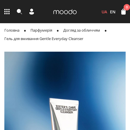
0
UA
EN
Головна
Парфумерія
Догляд за обличчям
Гель для вмивання Gentle Everyday Cleanser