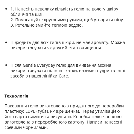
1. Нанесіть невелику кількість гелю на вологу шкіру
обличчя та шиї.
2. Помасажуйте круговими рухами, щоб утворити піну.
3. Ретельно змийте теплою водою.
Підходить для всіх типів шкіри, не має аромату. Можна
використовувати як другий етап очищення.
Після Gentle Everyday гелю для вмивання можна
використовувати пілінги-скатки, ензимні пудри та інші
засоби з нашої лінійки Care.
Технологія
Паковання гелю виготовлено з придатного до переробки
пластику: LDPE (туба), PP (кришечка). Перед утилізацією
його варто вимити та висушити. Коробка гелю частково
виготовлена з переробленого картону. Написи нанесені
соєвими чорнилами.