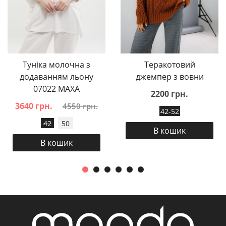
Туніка молочна з
Теракотовий
додаванням льону
джемпер з вовни
07022 MAXA
2200 грн.
3640 грн.
4550 грн.
42-52
42
50
В кошик
В кошик