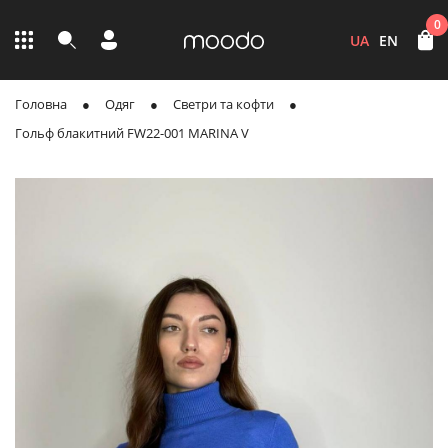
0
UA
EN
Головна
Одяг
Светри та кофти
Гольф блакитний FW22-001 MARINA V