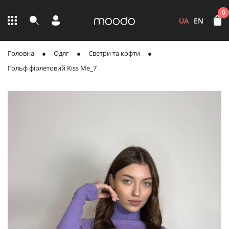
0
UA
EN
Головна
Одяг
Светри та кофти
Гольф фіолетовий Kiss Me_7