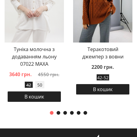
Туніка молочна з
Теракотовий
додаванням льону
джемпер з вовни
07022 MAXA
2200 грн.
3640 грн.
4550 грн.
42-52
42
50
В кошик
В кошик