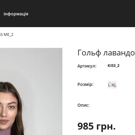
Інформація
SS ME_2
Гольф лавандо
KISS_2
Артикул:
Розмір:
L-XL
Опис:
985 грн.