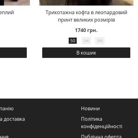
еплий
Трикотажна кофта в леопардовий
принт великих розмірів
1740 грн.
50
54
58
В кошик
панію
Новини
а доставка
Політика
конфіденційності
ння
Публічна оферта