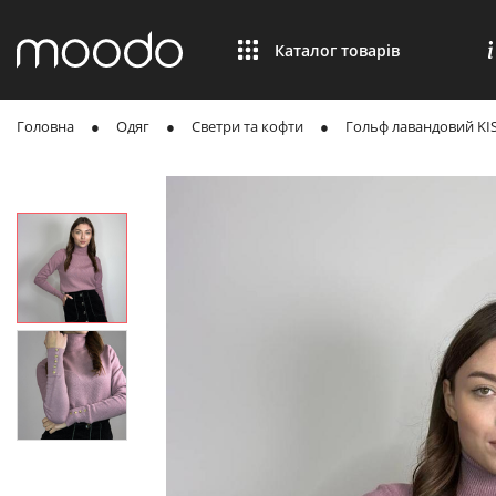
Каталог товарів
Головна
Одяг
Светри та кофти
Гольф лавандовий KI