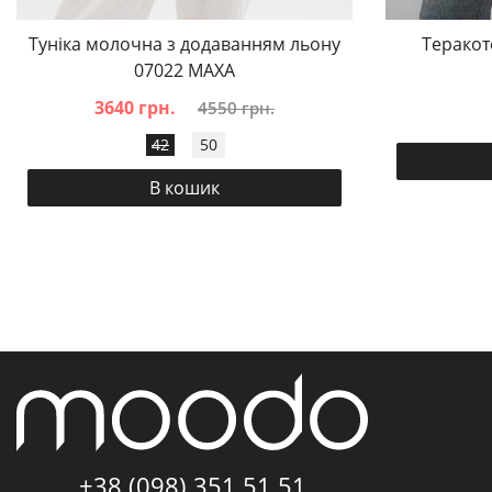
Туніка молочна з додаванням льону
Теракот
07022 MAXA
3640 грн.
4550 грн.
42
50
В кошик
+38 (098) 351 51 51