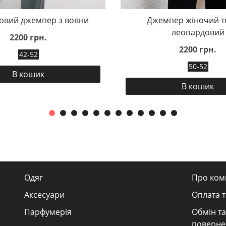
овий джемпер з вовни
Джемпер жіночий т
леопардовий
2200 грн.
2200 грн.
42-52
50-52
В кошик
В кошик
Одяг
Про ком
Аксесуари
Оплата т
Парфумерія
Обмін та
поверне