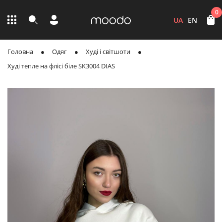
0
UA
EN
Головна
Одяг
Худі і світшоти
Худі тепле на флісі біле SK3004 DIAS