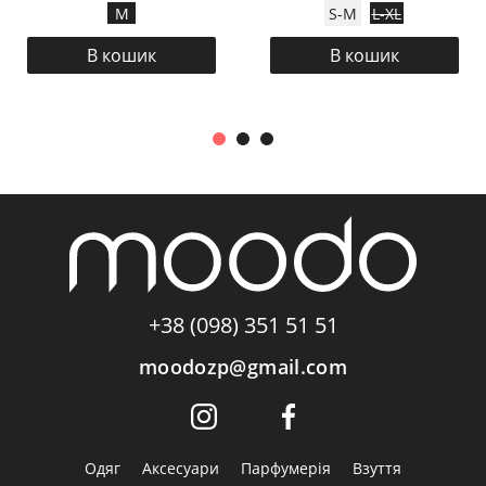
M
S-M
L-XL
В кошик
В кошик
+38 (098) 351 51 51
moodozp@gmail.com
Одяг
Аксесуари
Парфумерія
Взуття