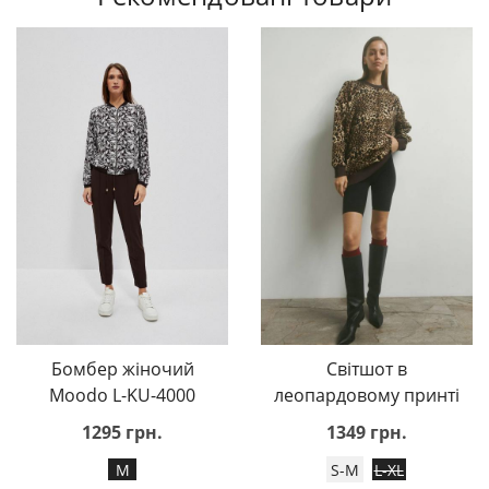
Бомбер жіночий
Світшот в
Moodo L-KU-4000
леопардовому принті
1295 грн.
1349 грн.
M
S-M
L-XL