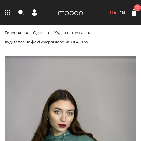
0
UA
EN
Головна
Одяг
Худі і світшоти
Худі тепле на флісі смарагдове SK3004 DIAS