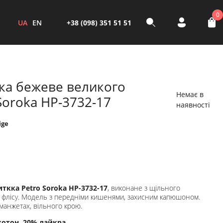
0
UA
EN
+38 (098) 351 51 51
кка бежеве великого
Немає в
Soroka НР-3732-17
наявності
ige
иткка Petro Soroka НР-3732-17
, виконане з щільного
з флісу. Модель з передніми кишенями, захисним капюшоном.
 манжетах, вільного крою.
котон, 20% лайкра.