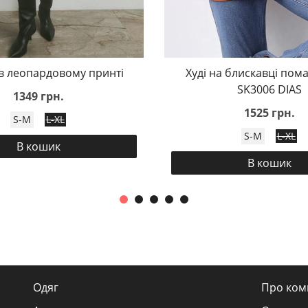
 в леопардовому принті
Худі на блискавці пом
SK3006 DIAS
1349 грн.
1525 грн.
S-M
L-XL
S-M
L-XL
В кошик
В кошик
Одяг
Про ком