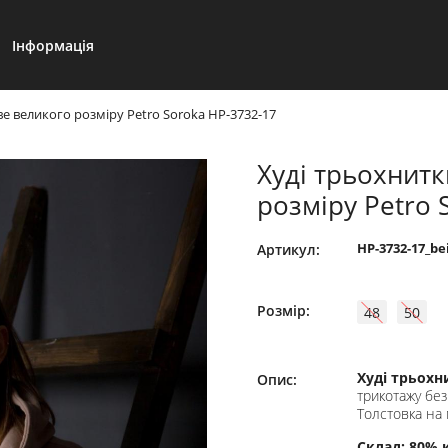
Інформація
е великого розміру Petro Soroka НР-3732-17
Худі трьохнит
розміру Petro 
НР-3732-17_be
Артикул:
Розмір:
48
50
Худі трьохн
Опис:
трикотажу бе
Толстовка на
Склад: 80% 