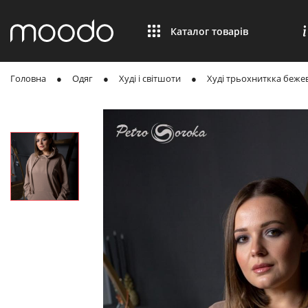
Каталог товарів
Головна
Одяг
Худі і світшоти
Худі трьохниткка бежев