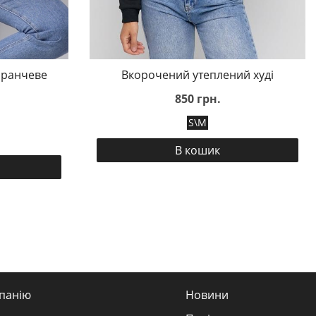
аранчеве
Вкорочений утеплений худі
850 грн.
S\M
В кошик
панію
Новини