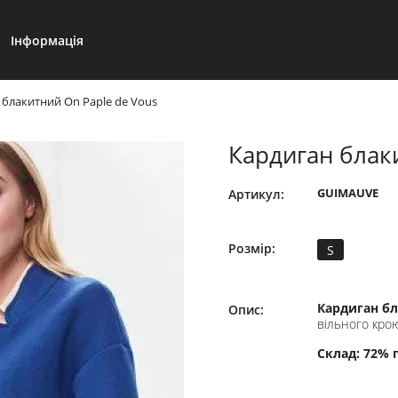
Інформація
 блакитний On Paple de Vous
Кардиган блак
GUIMAUVE
Артикул:
Розмір:
S
Кардиган б
Опис:
вільного крою
Склад: 72% 