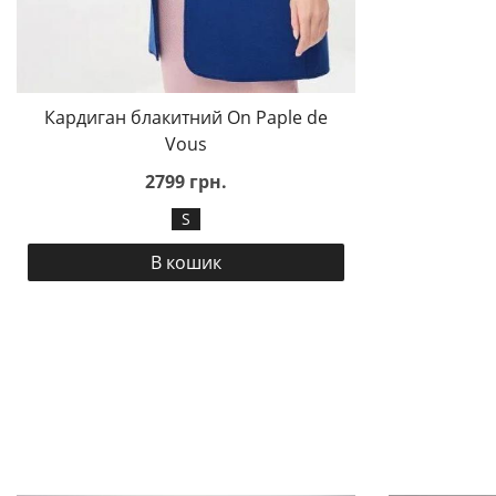
Кардиган блакитний On Paple de
Vous
2799 грн.
S
В кошик