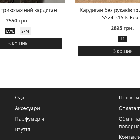
 трикотажний кардиган
Кардиган без рукавів т
SS24-315-K-Real
2550 грн.
2895 грн.
L\XL
S/M
T1
В кошик
В кошик
Одяг
Про ком
Аксесуари
Оплата т
Парфумерія
Обмін та
поверне
Взуття
Контакт