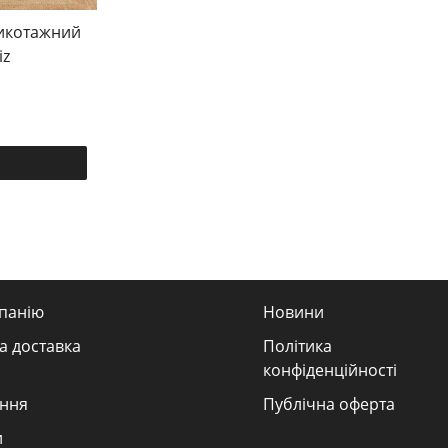
рикотажний
iz
панію
Новини
а доставка
Політика
конфіденційності
ння
Публічна оферта
и