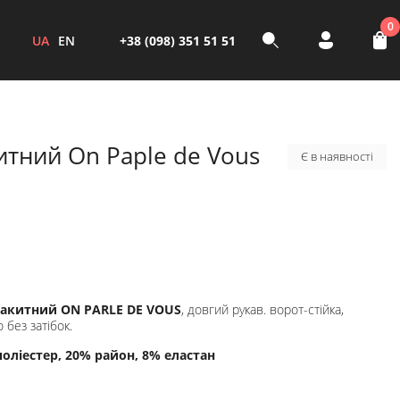
0
UA
EN
+38 (098) 351 51 51
итний On Paple de Vous
Є в наявності
лакитний ON PARLE DE VOUS
, довгий рукав. ворот-стійка,
 без затібок.
поліестер, 20% район, 8% еластан