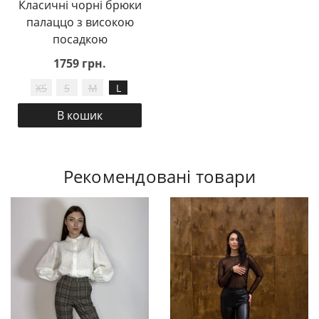
Класичні чорні брюки
палаццо з високою
посадкою
1759 грн.
XS
S
M
L
В кошик
Рекомендовані товари