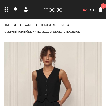
0
UA
EN
Головна
Одяг
Штани і легінси
Класичні чорні брюки палаццо з високою посадкою