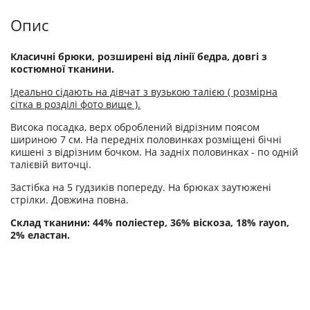
Опис
Класичні брюки, розширені від лінії бедра, довгі з
костюмної тканини.
Ідеально сідають на дівчат з вузькою талією ( розмірна
сітка в розділі фото вище ).
Висока посадка, верх оброблений відрізним поясом
шириною 7 см. На передніх половинках розміщені бічні
кишені з відрізним бочком. На задніх половинках - по одній
талієвій виточці.
Застібка на 5 гудзиків попереду. На брюках заутюжені
стрілки. Довжина повна.
Склад тканини: 44% поліестер, 36% віскоза, 18% rayon,
2% еластан.