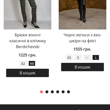
Брюки жіночі
Чорні легінси з еко-
класичні в клітинку
шкіри на флісі
Berdichevski
1555 грн.
1225 грн.
XS
S
M
L
42
50
В кошик
В кошик