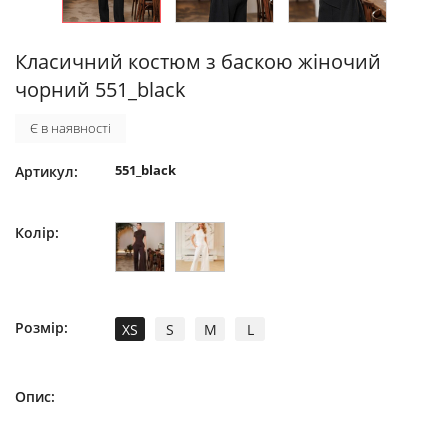
Класичний костюм з баскою жіночий
чорний 551_black
Є в наявності
551_black
Артикул:
Колір:
Розмір:
XS
S
M
L
Опис: