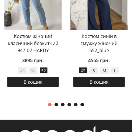
Костюм жіночий
Костюм синій в
класичний блакитний
смужку жіночий
947-02 HARDY
552_blue
3895 грн.
4555 грн.
48
50
52
XS
S
M
L
В кошик
В кошик