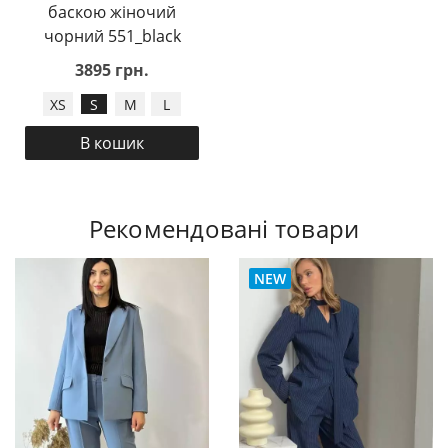
баскою жіночий
чорний 551_black
3895 грн.
XS
S
M
L
В кошик
Рекомендовані товари
NEW