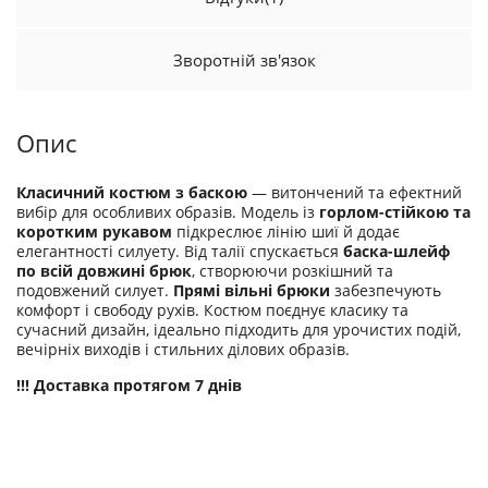
Зворотній зв'язок
Опис
Класичний костюм з баскою
— витончений та ефектний
вибір для особливих образів. Модель із
горлом-стійкою та
коротким рукавом
підкреслює лінію шиї й додає
елегантності силуету. Від талії спускається
баска-шлейф
по всій довжині брюк
, створюючи розкішний та
подовжений силует.
Прямі вільні брюки
забезпечують
комфорт і свободу рухів. Костюм поєднує класику та
сучасний дизайн, ідеально підходить для урочистих подій,
вечірніх виходів і стильних ділових образів.
!!! Доставка протягом 7 днів