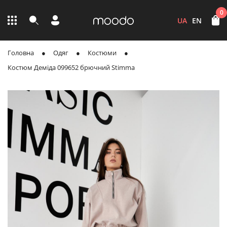
0
UA
EN
Головна
Одяг
Костюми
Костюм Деміда 099652 брючний Stimma