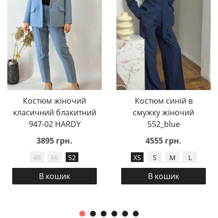
Костюм жіночий
Костюм синій в
класичний блакитний
смужку жіночий
947-02 HARDY
552_blue
3895 грн.
4555 грн.
48
50
52
XS
S
M
L
В кошик
В кошик