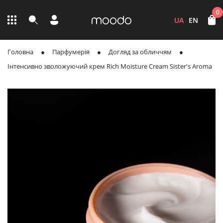
0
UA
EN
Головна
Парфумерія
Догляд за обличчям
Інтенсивно зволожуючий крем Rich Moisture Cream Sister's Aroma