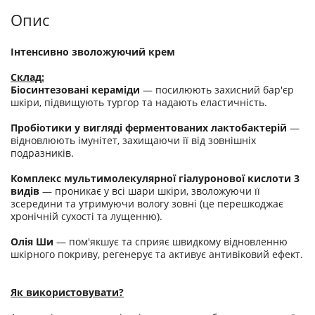
Опис
Інтенсивно зволожуючий крем
Склад:
Біосинтезовані кераміди
— посилюють захисний бар'єр
шкіри, підвищують тургор та надають еластичність.
Пробіотики у вигляді ферментованих лактобактерій
—
відновлюють імунітет, захищаючи її від зовнішніх
подразників.
Комплекс мультимолекулярної гіалуронової кислоти 3
видів
— проникає у всі шари шкіри, зволожуючи її
зсередини та утримуючи вологу зовні (це перешкоджає
хронічній сухості та лущенню).
Олія Ши
— пом'якшує та сприяє швидкому відновленню
шкірного покриву, регенерує та активує антивіковий ефект.
Як використовувати?