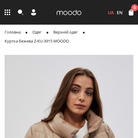
0
UA
EN
Головна
Одяг
Верхній одяг
Куртка бежева Z-KU-3915 MOODO