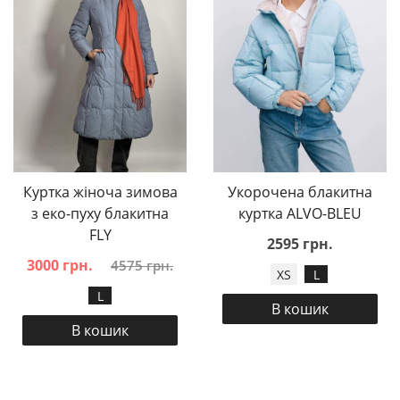
Куртка жіноча зимова
Укорочена блакитна
з еко-пуху блакитна
куртка ALVO-BLEU
FLY
2595 грн.
3000 грн.
4575 грн.
XS
L
L
В кошик
В кошик