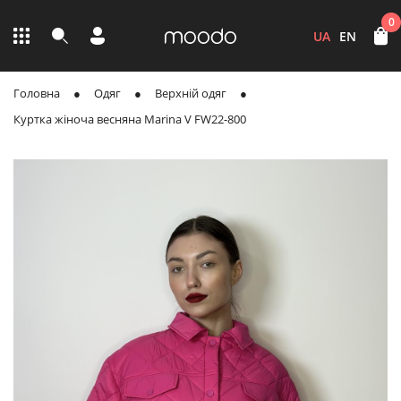
0
UA
EN
Головна
Одяг
Верхній одяг
Куртка жіноча весняна Marina V FW22-800