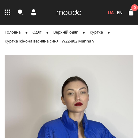
0
UA
EN
Головна
Одяг
Верхній одяг
Куртка
Куртка жіноча весняна синя FW22-802 Marina V