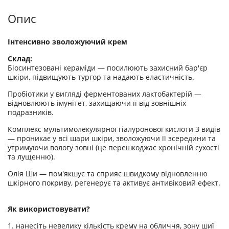
Опис
Інтенсивно зволожуючий крем
Склад:
Біосинтезовані кераміди — посилюють захисний бар'єр
шкіри, підвищують тургор та надають еластичність.
Пробіотики у вигляді ферментованих лактобактерій —
відновлюють імунітет, захищаючи її від зовнішніх
подразників.
Комплекс мультимолекулярної гіалуронової кислоти 3 видів
— проникає у всі шари шкіри, зволожуючи її зсередини та
утримуючи вологу зовні (це перешкоджає хронічній сухості
та лущенню).
Олія Ши — пом'якшує та сприяє швидкому відновленню
шкірного покриву, регенерує та активує антивіковий ефект.
Як використовувати?
1. нанесіть невелику кількість крему на обличчя, зону шиї