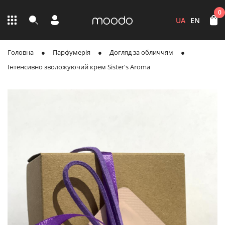
0
UA
EN
Головна
Парфумерія
Догляд за обличчям
Інтенсивно зволожуючий крем Sister's Aroma