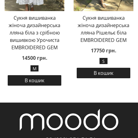
Сукня вишиванка
Сукня вишиванка
жіноча дизайнерська
жіноча дизайнерська
лляна біла з срібною
лляна Рішельє біла
вишивкою Урочиста
EMBROIDERED GEM
EMBROIDERED GEM
17750 грн.
14500 грн.
S
М
В кошик
В кошик