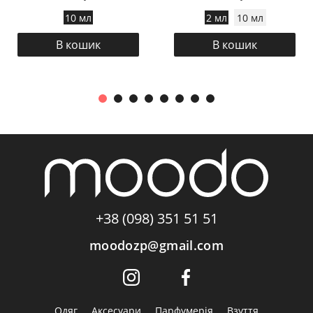
10 мл
2 мл
10 мл
В кошик
В кошик
+38 (098) 351 51 51
moodozp@gmail.com
Одяг
Аксесуари
Парфумерія
Взуття