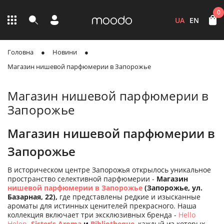
0
UA
EN
Головна
Новини
Магазин нишевой парфюмерии в Запорожье
Магазин нишевой парфюмерии в
Запорожье
Магазин нишевой парфюмерии в
Запорожье
В историческом центре Запорожья открылось уникальное
пространство селективной парфюмерии -
Магазин
нишевой парфюмерии в Запорожье
(Запорожье, ул.
Базарная, 22),
где представлены редкие и изысканные
ароматы для истинных ценителей прекрасного. Наша
коллекция включает три эксклюзивных бренда -
Hello
Helen
,
Sister's Aroma
и
Bibliotheque
, каждый из которых