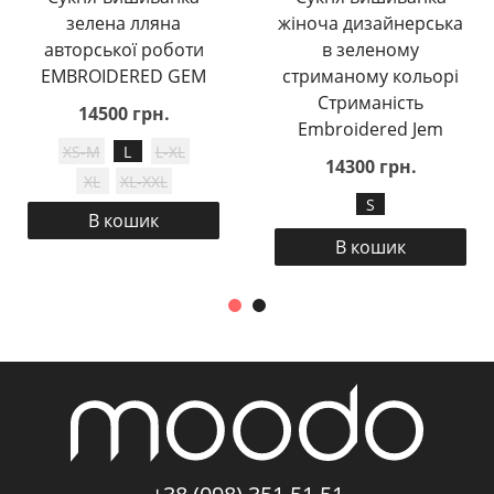
зелена лляна
жіноча дизайнерська
авторської роботи
в зеленому
EMBROIDERED GEM
стриманому кольорі
Стриманість
14500 грн.
Embroidered Jem
XS-M
L
L-XL
14300 грн.
XL
XL-XXL
S
В кошик
В кошик