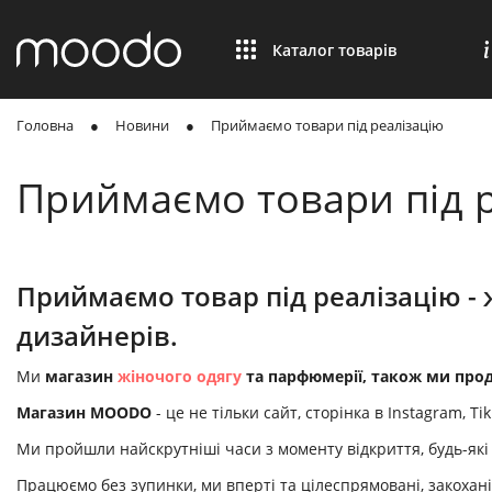
Каталог товарів
Головна
Новини
Приймаємо товари під реалізацію
Приймаємо товари під 
Приймаємо товар під реалізацію - 
дизайнерів.
Ми
магазин
жіночого одягу
та парфюмерії, також ми про
Магазин MOODO
- це не тільки сайт, сторінка в Instagram, Ti
Ми пройшли найскрутніші часи з моменту відкриття, будь-які 
Працюємо без зупинки
, ми вперті та цілеспрямовані, закоха