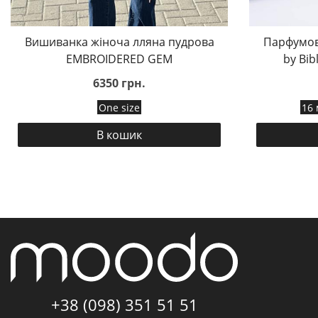
Вишиванка жіноча лляна пудрова
Парфумов
EMBROIDERED GEM
by Bib
6350 грн.
One size
16 
В кошик
+38 (098) 351 51 51