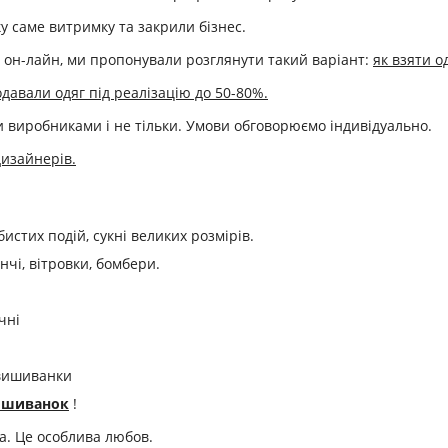
ку саме витримку та закрили бізнес.
 он-лайн, ми пропонували розглянути такий варіант:
як взяти о
давали одяг під реалізацію до 50-80%.
ми виробниками і не тільки. Умови обговорюємо індивідуально.
дизайнерів.
обистих подій, сукні великих розмірів.
енчі, вітровки, бомбери.
чні
і вишиванки
ишиванок
!
а. Це особлива любов.