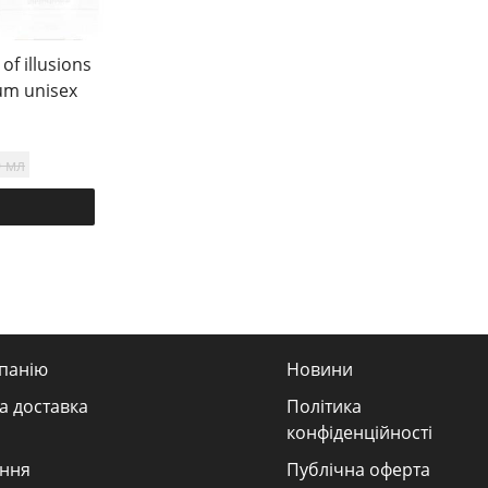
f illusions
um unisex
 мл
панію
Новини
а доставка
Політика
конфіденційності
ння
Публічна оферта