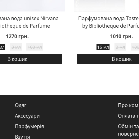
ана вода unisex Nirvana
Парфумована вода Taste o
liotheque de Parfume
by Bibliotheque de Parf
1270 грн.
1010 грн.
мл
3 мл
100 мл
16 мл
3 мл
100
В кошик
В кошик
Одяг
Про ком
Аксесуари
Оплата т
Парфумерія
Обмін та
поверне
Взуття