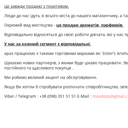
Це завжди продажі з позитивом.
Люди до нас їдуть зі всього міста до нашого магазинчику, а 
Окремий вид мистецтва -
це продаж ароматів, парфюмів.
Відповідально відносяться до своєї роботи дівчата, які у на
У нас за кожний сегмент є відповідальні.
араз працюємо з такими торговими марками як: Sister’s Aroma, 
Шукаємо нових партнерів, з якими буде цікаво працювати. Зви
постійного та щасливого покупця .
Ми робимо великий акцент на обслуговуванні.
Якщо Ви хотіли б спробувати розпочати співробітництво, зв‘я
Viber / Telegram : +38 (098) 351 51 51 E-Mail :
moodozp@gmail.