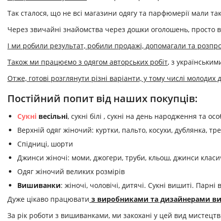
Так сталося, що не всі магазини одягу та парфюмерії мали та
Через звичайні знайомства через дошки оголошень, просто в
І ми робили результат, робили продажі, допомагали та розпро
Також ми працюємо з одягом авторських робіт
, з українськи
Отже, готові розглянути різні варіанти, у тому числі молодих 
Постійний попит від наших покупців:
Сукні
весільні
, сукні білі , сукні на день народження та ос
Верхній одяг жіночий: куртки, пальто, косухи, дублянка, тр
Спідниці, шорти
Джинси жіночі: моми, джогери, труби, кльош, джинси класи
Одяг жіночий великих розмірів
Вишиванки
: жіночі, чоловічі, дитячі. Сукні вишиті. Парн
Дуже цікаво працювати
з виробниками та дизайнерами в
За рік роботи з вишиванками, ми закохані у цей вид мистецтв