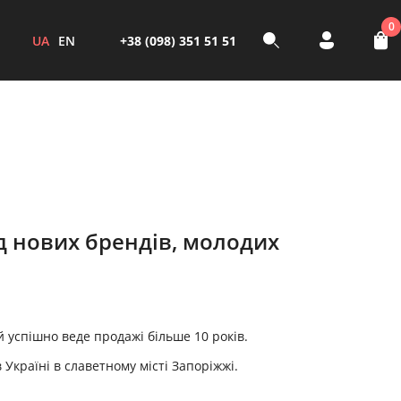
0
UA
EN
+38 (098) 351 51 51
д нових брендів, молодих
ий успішно веде продажі більше 10 років.
Україні в славетному місті Запоріжжі.