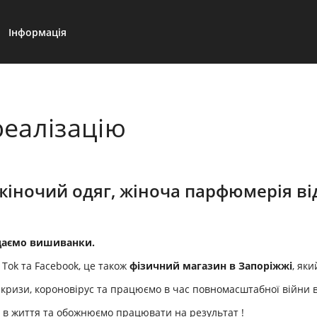
Інформація
реалізацію
жіночий одяг, жіноча парфюмерія ві
даємо вишиванки.
k Tok та Facebook, це також
фізичний магазин в Запоріжжі
, як
кризи, короновірус та працюємо в час повномасштабної війни в 
ні в життя та обожнюємо працювати на результат !