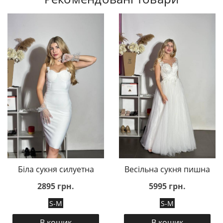
Біла сукня силуетна
Весільна сукня пишна
2895 грн.
5995 грн.
S-M
S-M
В кошик
В кошик