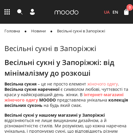
0
UA
EN
Головна
Новини
Весільні сукні в Запоріжжі
Весільні сукні в Запоріжжі
Весільні сукні у Запоріжжі: від
мінімалізму до розкоші
Весільна сукня
– це не просто елемент
жіночого одягу
.
Весільна сукня нареченої
є символом любові, чуттєвості та
краси у найяскравіший день жінки. В
інтернет-магазині
жіночого одягу
MOODO
представлена унікальна
колекція
весільних суконь
на будь який смак.
Весільні сукні у нашому магазині у Запоріжжі
відрізняються не лише вишуканим дизайном, а й
різноманітністю стилів. Ми розуміємо, що кожна наречена
унікальна, і пропонуємо сукні, що відповідають різним