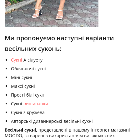
Ми пропонуємо наступні варіанти
весільних суконь:
Сукні
А сілуету
Облягаючі сукні
Міні сукні
Максі сукні
Прості білі сукні
Сукні
вишиванки
Сукні з кружева
Авторські дизайнерські весільні сукні
Весільні сукні,
представлені в нашому інтернет магазині
MOODO, створені з використанням високоякісних