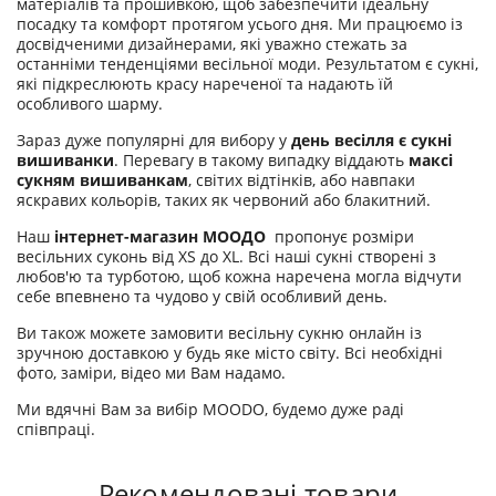
матеріалів та прошивкою, щоб забезпечити ідеальну
посадку та комфорт протягом усього дня. Ми працюємо із
досвідченими дизайнерами, які уважно стежать за
останніми тенденціями весільної моди. Результатом є сукні,
які підкреслюють красу нареченої та надають їй
особливого шарму.
Зараз дуже популярні для вибору у
день весілля є сукні
вишиванки
. Перевагу в такому випадку віддають
максі
сукням вишиванкам
, світих відтінків, або навпаки
яскравих кольорів, таких як червоний або блакитний.
Наш
інтернет-магазин МООДО
пропонує розміри
весільних суконь від XS до XL. Всі наші сукні створені з
любов'ю та турботою, щоб кожна наречена могла відчути
себе впевнено та чудово у свій особливий день.
Ви також можете замовити весільну сукню онлайн із
зручною доставкою у будь яке місто світу. Всі необхідні
фото, заміри, відео ми Вам надамо.
Ми вдячні Вам за вибір MOODO, будемо дуже раді
співпраці.
Рекомендовані товари