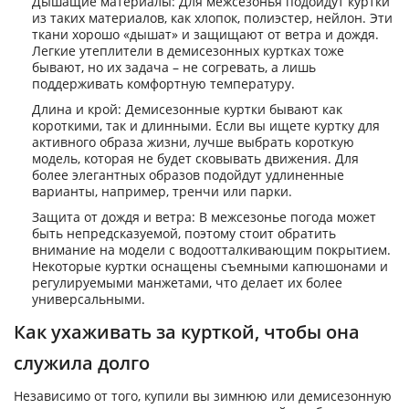
Дышащие материалы: Для межсезонья подойдут куртки
из таких материалов, как хлопок, полиэстер, нейлон. Эти
ткани хорошо «дышат» и защищают от ветра и дождя.
Легкие утеплители в демисезонных куртках тоже
бывают, но их задача – не согревать, а лишь
поддерживать комфортную температуру.
Длина и крой: Демисезонные куртки бывают как
короткими, так и длинными. Если вы ищете куртку для
активного образа жизни, лучше выбрать короткую
модель, которая не будет сковывать движения. Для
более элегантных образов подойдут удлиненные
варианты, например, тренчи или парки.
Защита от дождя и ветра: В межсезонье погода может
быть непредсказуемой, поэтому стоит обратить
внимание на модели с водоотталкивающим покрытием.
Некоторые куртки оснащены съемными капюшонами и
регулируемыми манжетами, что делает их более
универсальными.
Как ухаживать за курткой, чтобы она
служила долго
Независимо от того, купили вы зимнюю или демисезонную