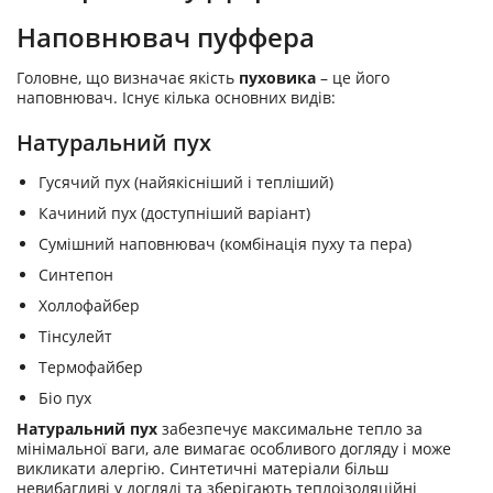
Наповнювач пуффера
Головне, що визначає якість
пуховика
– це його
наповнювач. Існує кілька основних видів:
Натуральний пух
Гусячий пух (найякісніший і тепліший)
Качиний пух (доступніший варіант)
Сумішний наповнювач (комбінація пуху та пера)
Синтепон
Холлофайбер
Тінсулейт
Термофайбер
Біо пух
Натуральний пух
забезпечує максимальне тепло за
мінімальної ваги, але вимагає особливого догляду і може
викликати алергію. Синтетичні матеріали більш
невибагливі у догляді та зберігають теплоізоляційні